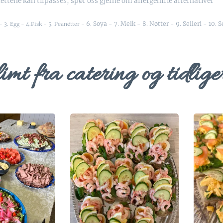
Rettene kan tilpasses, spør oss gjerne om allergenfrie alternativer
6. Soya - 7. Melk - 8. Nøtter - 9. Selleri - 10. 
- 3. Egg - 4.Fisk - 5. Peanøtter -
imt fra catering og tidlige