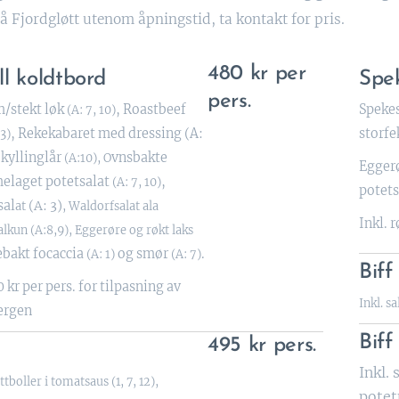
på Fjordgløtt utenom åpningstid, ta kontakt for pris.
480 kr per
ll koldtbord
Spe
pers.
/stekt løk
,
Roastbeef
Spekes
(A: 7, 10)
, Rekekabaret med dressing (A:
storfe
 3)
 kyllinglår
vnsbakte
(A:10), O
Eggerø
elaget potetsalat
,
(A: 7, 10)
potetsa
sal
(A: 3)
at
, Waldorfsalat ala
Inkl. 
lkun (A:8,9), Eggerøre og røkt laks
akt focaccia
og smør
.
(A: 1)
(A: 7)
Biff
0 kr per pers. for tilpasning av
Inkl. s
ergen
Biff
495 kr pers.
Inkl.
boller i tomatsaus (1, 7, 12),
pote