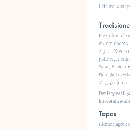
Leie av lokal 
Tradisjone
Elgkarbonade m
m/remulade
(A:
2,3, 7),
K
rydret
poteter, Hjemm
B
S
alat,
rokkoli
Fjordgløtt med ka
Hjemmeb
(A: 3, 4)
Det legges til 5
intoleranse/all
Tapas
Hjemmelaget kjøtt