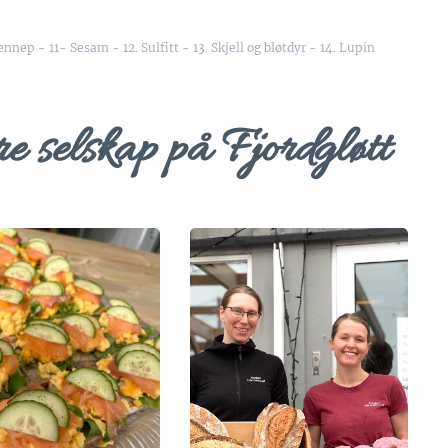
Sennep - 11- Sesam - 12. Sulfitt - 13. Skjell og bløtdyr - 14. Lupin
re selskap på Fjordgløtt