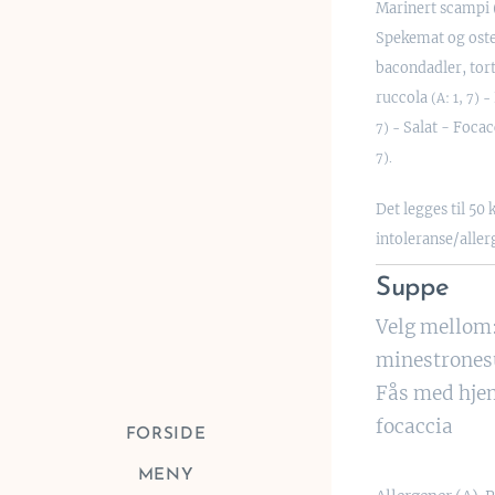
Marinert scampi (
Spekemat og ostef
bacondadler, tort
ruccola
(A: 1, 7) -
Salat - Foca
7) -
7).
Det legges til 50 
intoleranse/aller
Suppe
Velg mellom
minestrones
Fås med hjem
focaccia
FORSIDE
MENY