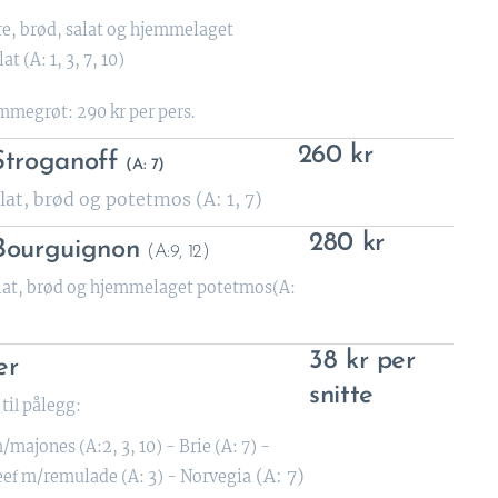
e, brød, salat og hjemmelaget
at (A: 1, 3, 7, 10)
megrøt: 290 kr per pers.
260 kr
 Stroganoff
(A: 7)
alat, brød og potetmos (A: 1, 7)
280 kr
 Bourguignon
(A:9, 12)
alat, brød og hjemmelaget potetmos(A:
38 kr per
er
snitte
ti
pålegg:
l
majones (A:2, 3, 10) - Brie (A: 7) -
(A: 7)
ee
m/remulade (A: 3) - Norvegia
f