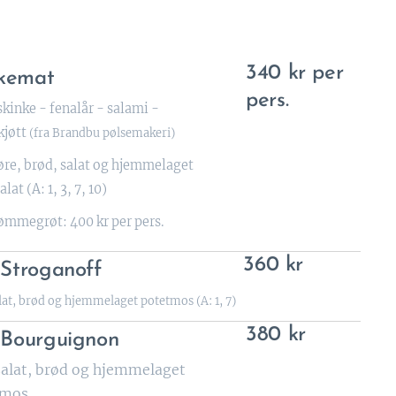
340 kr per
kemat
pers.
kinke - fenalår - salami -
kjøtt
(fra Brandbu pølsemakeri)
re, brød, salat og hjemmelaget
lat (A: 1, 3, 7, 10)
rømmegrøt: 400 kr per pers.
360 kr
 Stroganoff
alat, brød og hjemmelaget potetmos (A: 1, 7)
380 kr
 Bourguignon
 salat, brød og hjemmelaget
tmos