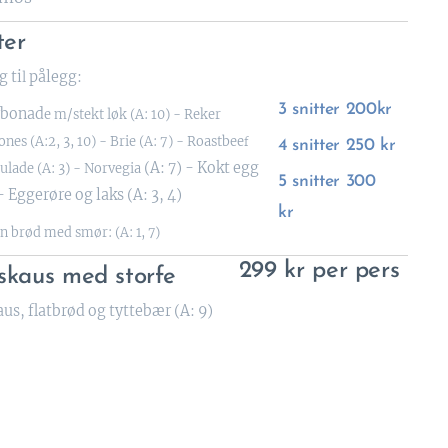
ter
g ti
pålegg:
l
3 snitter 200kr
rbonad
e m/st
ekt løk (A: 10) - Reker
es (A:2, 3, 10) - Brie (A: 7) - Roastbee
f
4 snitter 250 kr
(A: 7) - Kokt egg
lade (A: 3) - Norvegia
5 snitter 300
 - Eggerøre og laks (A: 3, 4)
kr
n brød med smør: (A: 1, 7)
299 kr per pers
skaus med storfe
us, flatbrød og tyttebær (A: 9)