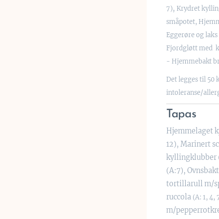
,
7)
K
rydret kylli
småpotet, Hjemm
Eggerøre og laks 
Fjordgløtt med k
-
Hjemmebakt b
Det legges til 50 
intoleranse/aller
Tapas
Hjemmelaget kjø
12), Marinert s
kyllingklubber
(A:7), Ovnsbakt
tortillarull m/
ruccola
(A: 1, 4,
m/pepperrotk