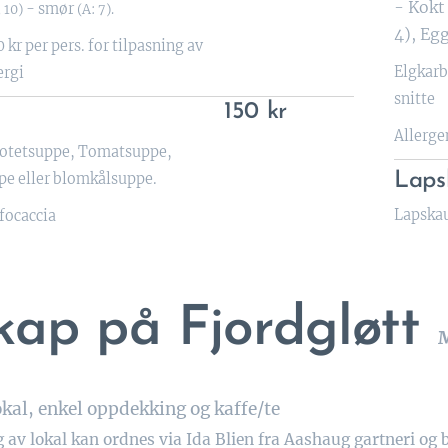
- Kokt 
- smør
, 10)
(A: 7).
4), Eg
0 kr per pers. for tilpasning av
Elgkarb
ergi
snitte
150 kr
Allerge
Potetsuppe, Tomatsuppe,
Laps
e eller blomkålsuppe.
Lapskau
 focaccia
kap på Fjordgløtt
M
okal, enkel oppdekking og kaffe/te
 av lokal kan ordnes via Ida Blien fra Aashaug gartneri og