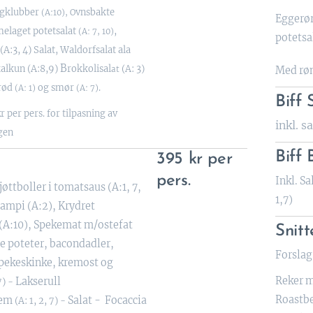
ngklubber
vnsbakte
(A:10), O
Eggerør
elaget potetsalat
,
(A: 7, 10)
potetsal
(A:3, 4) Sa
lat,
Waldorfsalat ala
B
alkun (A:8,9)
rokkolisal
(A: 3)
at
Med røm
rød
og smør
.
(A: 1)
(A: 7)
Biff
kr per pers. for tilpasning av
inkl. s
gen
Biff
395 kr per
pers.
Inkl. S
ttboller i tomatsaus (A:1, 7,
1,7)
campi (A:2), Krydret
 (A:10), Spekemat m/ostefat
Snitt
e poteter, bacondadler,
Forslag 
spekeskinke, kremost og
Reker m/
Lakserull
 7) -
Roastb
rem
Salat - Focaccia
(A: 1, 2, 7) -