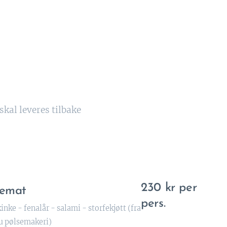
skal leveres tilbake
230 kr per
emat
pers.
inke - fenalår - salami - storfekjøtt
(fra
u pølsemakeri)