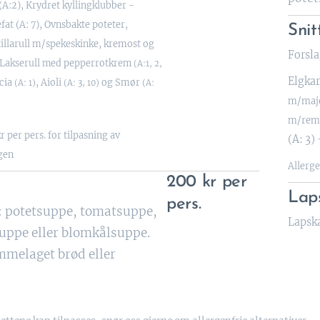
A:2), Krydret kyllingklubber -
at (A: 7), Ovnsbakte poteter,
Snit
illarull m/spekeskinke, kremost og
Forsla
Lakserull med pepperrotkrem
(A:1, 2,
Elgka
ccia
, Aioli
og Smør
(A: 1)
(A: 3, 10)
(A:
m/majon
m/remu
kr per pers. for tilpasning av
(A: 3)
gen
Allerge
200 kr per
Lap
pers.
: potetsuppe, tomatsuppe,
Lapska
uppe eller blomkålsuppe.
melaget brød eller