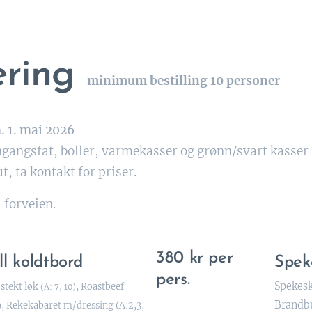
ering
minimum bestilling 10 personer
. 1. mai 2026
ngangsfat, boller, varmekasser og grønn/svart kasser 
ut, ta kontakt for priser.
i forveien.
380 kr per
ll koldtbord
Spek
pers.
Spekesk
stekt løk
,
Roastbeef
(A: 7, 10)
Brandb
, Rekekabaret m/dressing (A:2,3,
)