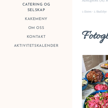
Allergener (A). 
CATERING OG
SELSKAP
Skalldyr 
1. Gluten - 2.
KAKEMENY
OM OSS
Fotogl
KONTAKT
AKTIVITETSKALENDER